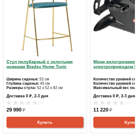
Стул полубарный с золотыми
Мини велотренажер
ножками Bradex Home Turin
электроприводом B
Ширина сиденья:
52 см
Количество уровней ско
Глубина сиденья:
45 см
Количество уровней со
Размеры стула:
52 x 52 x 92 см
Максимальный вес пол
Доставка 0 ₽, 2-3 дня
Доставка 0 ₽, 2-3 дня
(0)
(0)
29 990
₽
11 220
₽
Купить
Купит