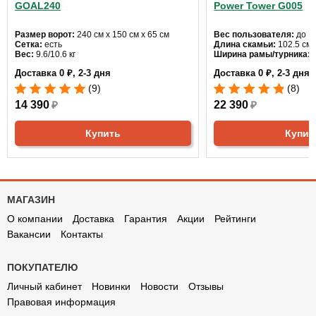
GOAL240
Power Tower G005
Размер ворот:
240 см х 150 см х 65 см
Вес пользователя:
до 12
Сетка:
есть
Длина скамьи:
102.5 см
Вес:
9.6/10.6 кг
Ширина рамы/турника:
6
Доставка 0 ₽, 2-3 дня
Доставка 0 ₽, 2-3 дня
(9)
(8)
14 390
₽
22 390
₽
Купить
Купит
МАГАЗИН
О компании
Доставка
Гарантия
Акции
Рейтинги
Вакансии
Контакты
ПОКУПАТЕЛЮ
Личный кабинет
Новинки
Новости
Отзывы
Правовая информация