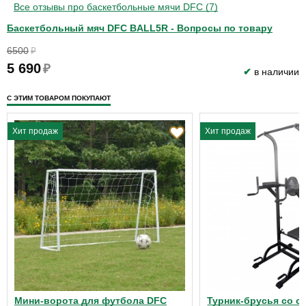
Все отзывы про баскетбольные мячи DFC (7)
Баскетбольный мяч DFC BALL5R - Вопросы по товару
6500
₽
5 690
₽
✔
в наличии
С ЭТИМ ТОВАРОМ ПОКУПАЮТ
Хит продаж
Хит продаж
Мини-ворота для футбола DFC
Турник-брусья со с