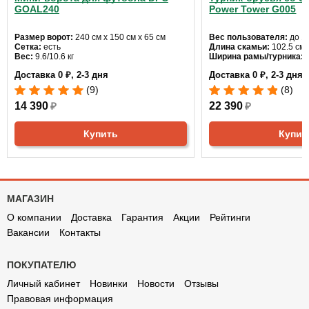
GOAL240
Power Tower G005
Размер ворот:
240 см х 150 см х 65 см
Вес пользователя:
до 12
Сетка:
есть
Длина скамьи:
102.5 см
Вес:
9.6/10.6 кг
Ширина рамы/турника:
6
Доставка 0 ₽, 2-3 дня
Доставка 0 ₽, 2-3 дня
(9)
(8)
14 390
₽
22 390
₽
Купить
Купит
МАГАЗИН
О компании
Доставка
Гарантия
Акции
Рейтинги
Вакансии
Контакты
ПОКУПАТЕЛЮ
Личный кабинет
Новинки
Новости
Отзывы
Правовая информация