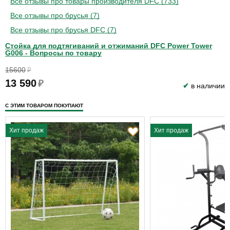
Все отзывы про товары производителя DFC (733)
Все отзывы про брусья (7)
Все отзывы про брусья DFC (7)
Стойка для подтягиваний и отжиманий DFC Power Tower
G006 - Вопросы по товару
15600
₽
13 590
₽
✔
в наличии
С ЭТИМ ТОВАРОМ ПОКУПАЮТ
Хит продаж
Хит продаж