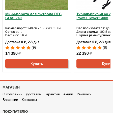
Мини-ворота для футбола DFC
Турник-брусья со с
GOAL240
Power Tower G005
Размер ворот:
240 см х 150 см х 65 см
Вес пользователя:
до 12
Сетка:
есть
Длина скамьи:
102.5 см
Вес:
9.6/10.6 кг
Ширина рамы/турника:
6
Доставка 0 ₽, 2-3 дня
Доставка 0 ₽, 2-3 дня
(9)
(8)
14 390
₽
22 390
₽
Купить
Купит
МАГАЗИН
О компании
Доставка
Гарантия
Акции
Рейтинги
Вакансии
Контакты
ПОКУПАТЕЛЮ