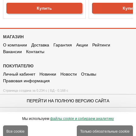
Купить
Купит
МАГАЗИН
О компании
Доставка
Гарантия
Акции
Рейтинги
Вакансии
Контакты
ПОКУПАТЕЛЮ
Личный кабинет
Новинки
Новости
Отзывы
Правовая информация
Страница создана за 0.234 с | БД - 0.168 с
ПЕРЕЙТИ НА ПОЛНУЮ ВЕРСИЮ САЙТА
© 2010-2026 СПОРТВАГОН.RU
Мы используем
файлы cookie и собираем аналитику
Купить сейчас
В корзину
Все cookie
Только обязательные cookie