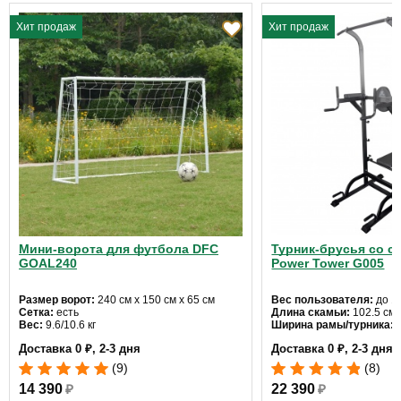
Хит продаж
Хит продаж
Мини-ворота для футбола DFC
Турник-брусья со с
GOAL240
Power Tower G005
Размер ворот:
240 см х 150 см х 65 см
Вес пользователя:
до 12
Сетка:
есть
Длина скамьи:
102.5 см
Вес:
9.6/10.6 кг
Ширина рамы/турника:
6
Доставка 0 ₽, 2-3 дня
Доставка 0 ₽, 2-3 дня
(9)
(8)
14 390
₽
22 390
₽