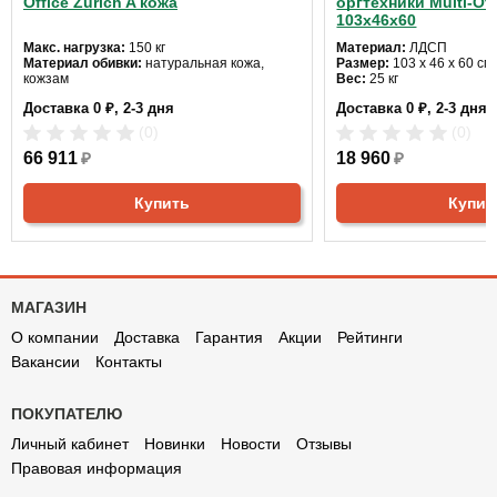
Office Zurich A кожа
оргтехники Multi-Off
103х46х60
Макс. нагрузка:
150 кг
Материал:
ЛДСП
Материал обивки:
натуральная кожа,
Размер:
103 х 46 х 60 см
кожзам
Вес:
25 кг
Размер кресла:
76 х 80 х 114-120 см
Доставка 0 ₽, 2-3 дня
Доставка 0 ₽, 2-3 дня
(0)
(0)
66 911
₽
18 960
₽
Купить
Купит
МАГАЗИН
О компании
Доставка
Гарантия
Акции
Рейтинги
Вакансии
Контакты
ПОКУПАТЕЛЮ
Личный кабинет
Новинки
Новости
Отзывы
Правовая информация