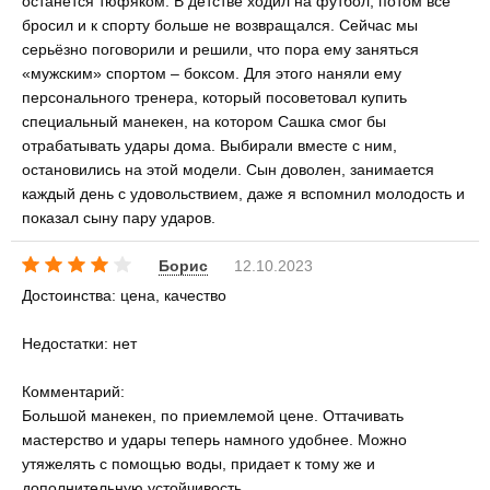
останется тюфяком. В детстве ходил на футбол, потом всё
бросил и к спорту больше не возвращался. Сейчас мы
серьёзно поговорили и решили, что пора ему заняться
«мужским» спортом – боксом. Для этого наняли ему
персонального тренера, который посоветовал купить
специальный манекен, на котором Сашка смог бы
отрабатывать удары дома. Выбирали вместе с ним,
остановились на этой модели. Сын доволен, занимается
каждый день с удовольствием, даже я вспомнил молодость и
показал сыну пару ударов.
Борис
12.10.2023
Достоинства: цена, качество
Недостатки: нет
Комментарий:
Большой манекен, по приемлемой цене. Оттачивать
мастерство и удары теперь намного удобнее. Можно
утяжелять с помощью воды, придает к тому же и
дополнительную устойчивость.