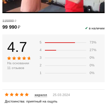
115000
₽
99 990
₽
✔
в наличии
4.7
5
73%
4
27%
3
0%
На основании
2
0%
11 отзывов
1
0%
кирилл
25.03.2024
Достоинства: приятный на ощупь