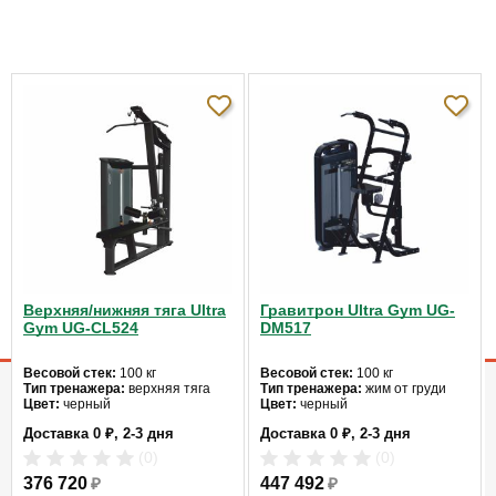
0.0
4
0%
3
0%
Отзывов пока
2
0%
нет
1
0%
Написать отзыв
Все отзывы про блочные силовые тренажеры (4)
Верхняя/нижняя тяга Ultra
Гравитрон Ultra Gym UG-
Тренажер для мышц груди AeroFit IT9331 - Вопросы по
Gym UG-CL524
DM517
товару
Весовой стек:
100 кг
Весовой стек:
100 кг
Тип тренажера:
верхняя тяга
Тип тренажера:
жим от груди
МАГАЗИН
Цвет:
черный
Цвет:
черный
О компании
Доставка
Гарантия
Акции
Рейтинги
Доставка 0 ₽, 2-3 дня
Доставка 0 ₽, 2-3 дня
Вакансии
Контакты
(0)
(0)
376 720
₽
447 492
₽