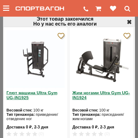
Этот товар закончился
✖
Но у нас есть его аналоги
←
Блочные силовые тренажеры
Тренажер для мышц груди AeroFit IT9331
Код товара: 459
Хит продаж
Глют машина Ultra Gym
Жим ногами Ultra Gym UG-
UG-IN1925
IN1924
Весовой стек:
100 кг
Весовой стек:
100 кг
Тип тренажера:
приведение/
Тип тренажера:
приседания/
отведение ног
жим ногами
Цвет:
черный
Цвет:
черный
Доставка 0 ₽, 2-3 дня
Доставка 0 ₽, 2-3 дня
(0)
(0)