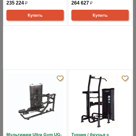
235 224
₽
264 627
₽
Купить
Купить
СНЯТО С ПРОИЗВОДСТВА
АНАЛОГИ
ХИТЫ ПРОДАЖ
Мультижим Ultra Gym UG-
Турник / брусья с