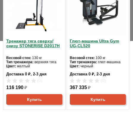
весом, выполнен в современном, функциональном дизайне.
ХАРАКТЕРИСТИКИ
Оптимально
для мышц груди
,
для мышц рук
,
для
подходит как:
мышц спины
Тренажер тяга сверху/
Глют-машина Ultra Gym
снизу STONERISE D2017H
UG-CL520
Предел
прочности
1900 кг
Весовой стек:
130 кг
Весовой стек:
100 кг
троса:
Тип тренажера:
верхняя тяга
Тип тренажера:
глют-машина
Цвет:
желтый
Цвет:
черный
Доставка 0 ₽, 2-3 дня
Доставка 0 ₽, 2-3 дня
Встроенный
125 кг
(0)
(0)
стек:
116 190
₽
367 335
₽
Вес:
226 кг
Купить
Купить
Габариты:
149.4 см x 135.6 см x 182.6 см
5
0%