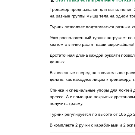
🏆
Этот товар есть в рейтинге ТОП-10 
Тренажер предназначен для выполнения 3
на разные группы мышц тела на одном тре
Турник позволяет подтягиваться разным 
Узко расположенный турник нагружает во
хватом отлично растят ваши широчайшие!
Достаточная длина каждой рукояти позвол
данных.
Вынесенные вперед на значительное расс
делать, как находясь лицом к тренажеру, т
Спинка и специальные упоры для локтей
пресса. А с помощью покрытых уретановым
получить травму.
Турник регулируется по высоте от 185 до
В комплекте 2 ручки с карабинами и 2 эс