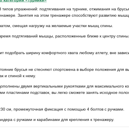
по категории «Турники»
 типов упражнений:
подтягивания на турнике, отжимания на брусья
нажере. Занятия на этом тренажере способствуют развитию мышц р
хватом, смещая нагрузку на желаемые участки мышц спины.
 время подтягиваний мышцы, расположенные ближе к центру спины,
ит подобрать ширину комфортного хвата любому атлету, вне завис
тояние брусья не стесняют спортсмена в выборе положения для в
ак и спиной к нему.
 дополнены двумя вертикальными рукоятками для максимального 
и пластинами подставок, вы легко сможете занять исходное полож
 230 см, промежуточная фиксация с помощью 4 болтов с ручками.
пандера с ручками и карабинами для крепления к тренажеру.