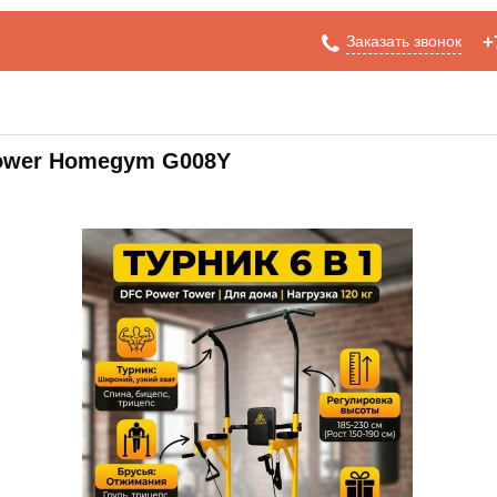
Заказать звонок
+
Tower Homegym G008Y