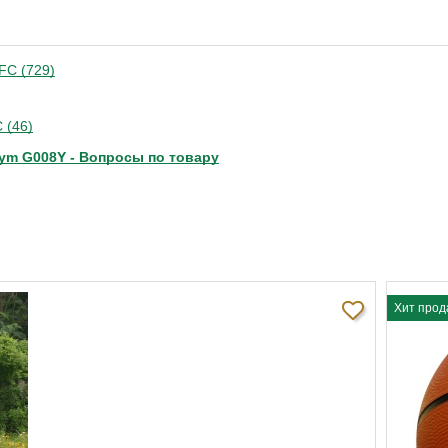
FC (729)
 (46)
ym G008Y - Вопросы по товару
Хит прод