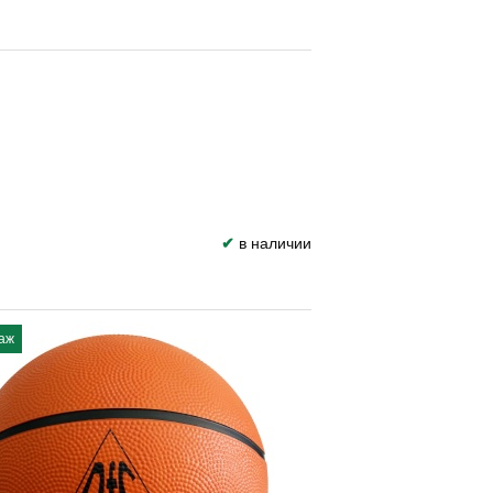
✔
в наличии
аж