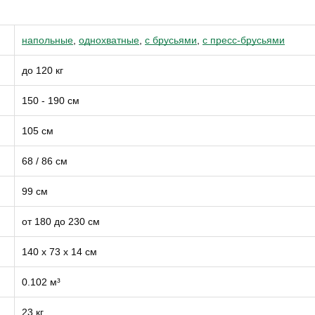
напольные
,
однохватные
,
с брусьями
,
с пресс-брусьями
до 120 кг
150 - 190 см
105 см
68 / 86 см
99 см
от 180 до 230 см
140 х 73 х 14 см
0.102 м³
23 кг