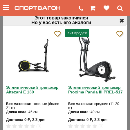
Этот товар закончился
✖
Но у нас есть его аналоги
←
Домашние эллиптические тренажеры
Хит продаж
Орбитрек для дома HORIZON Andes 409
Код товара: 125
Хит продаж
Эллиптический тренажер
Эллиптический тренажер
Altezani E 130
Proxima Panda III PREL-517
Вес маховика:
тяжелые (более
Вес маховика:
средние (11-20
21 кг)
кг)
❮
❯
Длина шага:
45 см
Длина шага:
40 см
Кол-во уровней:
10
Кол-во программ:
12
Доставка 0 ₽, 2-3 дня
Доставка 0 ₽, 2-3 дня
Макс. вес:
130 кг
Кол-во уровней:
32
Привод:
задний
Макс. вес:
120 кг
(0)
(0)
Длина:
156
Привод:
задний