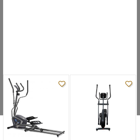
Кол-во
10 (в т.ч. пульсозависимая)
программ:
Складывание:
есть (Compactfold™)
Размер в
сложенном
95х66х188
виде (ДхШхВ),
см:
Размер в
рабочем
181х66х187
состоянии
(ДхШхВ), см:
Вес нетто, кг:
65
Макс. вес
пользователя,
136
кг: