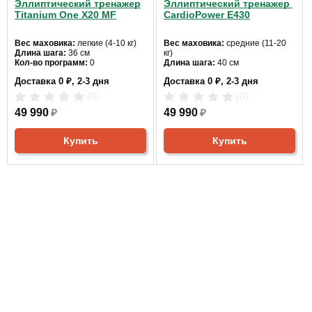
Эллиптический тренажер
Эллиптический тренажер
Titanium One X20 MF
CardioPower E430
Питание, В:
220
Вес маховика:
легкие (4-10 кг)
Вес маховика:
средние (11-20
Длина шага:
36 см
кг)
Производитель:
Neotren GmbH, Германия
Кол-во программ:
0
Длина шага:
40 см
Кол-во уровней:
8
Кол-во программ:
14
Доставка 0 ₽, 2-3 дня
Доставка 0 ₽, 2-3 дня
Макс. вес:
110 кг
Кол-во уровней:
16
Страна
КНР
Привод:
передний
Макс. вес:
120 кг
(0)
(0)
изготовления:
Длина:
177
Привод:
задний
Ширина:
49 990
58
₽
Длина:
49 990
156
₽
Цвет:
серый
Ширина:
80
Расстояние между педалями,
Цвет:
черный
Купить
Купить
см:
16
Расстояние между педалями,
0.0
5
0%
см:
15
4
0%
3
0%
Отзывов пока
2
0%
нет
1
0%
Написать отзыв