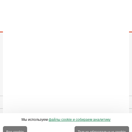
Все отзывы про домашние эллиптические тренажеры (5)
Орбитрек для дома HORIZON Andes 409 - Вопросы по
товару
МАГАЗИН
О компании
Доставка
Гарантия
Акции
Рейтинги
Вакансии
Контакты
ПОКУПАТЕЛЮ
Личный кабинет
Новинки
Новости
Отзывы
Правовая информация
Страница создана за 0.277 с | БД - 0.185 с
ПЕРЕЙТИ НА ПОЛНУЮ ВЕРСИЮ САЙТА
© 2010-2026 СПОРТВАГОН.RU
Мы используем
файлы cookie и собираем аналитику