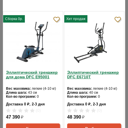
Спецификации программ:
- ручной режим;
Хит продаж
- интервалы;
- холмы;
- прогулка по холмам;
- "качели";
- пересеченная местность;
Эллиптический тренажер
Эллиптический тренажер
для дома DFC E95001
DFC E6710T
- снижение веса;
Вес маховика:
легкие (4-10 кг)
Вес маховика:
легкие (4-10 кг)
- сжигание жира;
Длина шага:
43 см
Длина шага:
40 см
Кол-во программ:
0
Кол-во программ:
0
- 1 Ватт-фиксированная;
Кол-во уровней:
8
Кол-во уровней:
8
Доставка 0 ₽, 2-3 дня
Доставка 0 ₽, 2-3 дня
Макс. вес:
120 кг
Макс. вес:
120 кг
Привод:
задний
Привод:
передний
- 1 пульсозависимая;
(0)
(0)
Длина:
162
Длина:
146
Ширина:
47 390
65
₽
Ширина:
48 390
59
₽
- 1 пользовательская.
Цвет:
синий
Цвет:
черный
Расстояние между педалями,