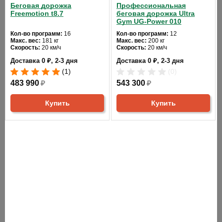
Беговая дорожка
Профессиональная
пользователя:
Freemotion t8.7
беговая дорожка Ultra
Gym UG-Power 010
Питание:
220 В
Кол-во программ:
16
Кол-во программ:
12
Макс. вес:
181 кг
Макс. вес:
200 кг
Скорость:
20 км/ч
Скорость:
20 км/ч
108 (100 предустановленных, 1 кардио, 1
Всего
Мощность двигателя:
4 л.с.
Мощность двигателя:
7 л.с.
программа разогрева, 1 ручная, 4
Доставка 0 ₽, 2-3 дня
Доставка 0 ₽, 2-3 дня
Регулировка угла наклона:
Регулировка угла наклона:
программ:
автоматическая
автоматическая
целевых, жироанализатор)
(1)
(0)
Длина бегового полотна:
152
Длина бегового полотна:
160
см
483 990
₽
см
543 300
₽
Ширина бегового полотна:
55
Ширина бегового полотна:
58
MP3 проигрыватель, стерео акустика,
см
см
Купить
Купить
держатель под бутылку, ключ
Цвет:
серый
Цвет:
черный
безопасности, инструкция на русском
Комфорт:
языке, компенсаторы неровностей пола,
набор инструментов для сборки, набор
смазки, аудиокабель
В рабочем
состоянии
208 х 85 х 133 см
(ДхШхВ):
Вес:
160 кг