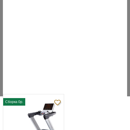
В упаковке
227 х 94 х 44 см
(ДхШхВ):
Вес в упаковке:
180 кг
ПРЕИМУЩЕСТВА
Автоматическое изменение угла наклона.
USB-вход.
Встроенные колонки.
Датчики пульса на рукоятках.
5.0
5
100%
4
0%
3
0%