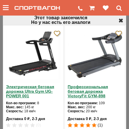
Этот товар закончился
✖
Но у нас есть его аналоги
←
Профессиональные беговые дорожки
Беговая дорожка Laufstein Commercial
(1)
Код товара: 16282
Хит продаж
Электрическая беговая
Профессиональная
дорожка Ultra Gym UG-
беговая дорожка
POWER 001
VictoryFit GYM-898
Кол-во программ:
8
Кол-во программ:
109
Макс. вес:
145 кг
Макс. вес:
200 кг
❮
❯
Скорость:
18 км/ч
Скорость:
20 км/ч
Мощность двигателя:
4 л.с.
Мощность двигателя:
6 л.с.
Доставка 0 ₽, 2-3 дня
Доставка 0 ₽, 2-3 дня
Регулировка угла наклона:
Регулировка угла наклона:
автоматическая
автоматическая
(0)
(1)
Длина бегового полотна:
155
Длина бегового полотна:
161