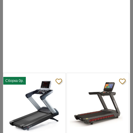
Изменение угла
автоматическое изменение угла наклона
наклона:
0% - 15%
Беговое
162 х 61 см, толщина 2,8 мм
полотно:
Амортизация:
Comfortline Deck Technology
25 мм, покрытая парафином с двух
Беговая дека:
сторон
LCD дисплей:
8 дюймов с подсветкой
Показания
дистанция, время, скорость, расход
консоли:
калорий, пульс
Измерение
с датчиками на рукоятках + поддержка
пульса:
беспроводного измерения
Максимальный
вес
200 кг