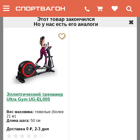
Этот товар закончился
✖
Но у нас есть его аналоги
←
Профессиональные эллиптические тренажеры
Эллипсоид для зала MATRIX A3Х
Код товара: 168
Эллиптический тренажер
Ultra Gym UG-EL005
Вес маховика:
тяжелые (более
21 кг)
❮
❯
Длина шага:
50 см
Кол-во программ:
22
Доставка 0 ₽, 2-3 дня
Кол-во уровней:
24
Макс. вес:
180 кг
(0)
Привод:
задний