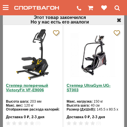
Этот товар закончился
✖
Но у нас есть его аналоги
←
Профессиональные степперы
Профессиональный степпер Matrix C7XE
VA 2012
Код товара: 193
Степпер поперечный
Степпер UltraGym UG-
VictoryFit VF-E9006
ST003
Высота шага:
203 мм
Макс. нагрузка:
150 кг
Макс. вес:
120 кг
Высота шага:
40 см
Отображение расхода калорий:
Размер (ДхШхВ):
145.5 х 80.5 х
да
157 см
❮
❯
Доставка 0 ₽, 2-3 дня
Доставка 0 ₽, 2-3 дня
Ход педалей:
взаимозависимый
Цвет:
черный
(0)
(0)
Система нагружения: