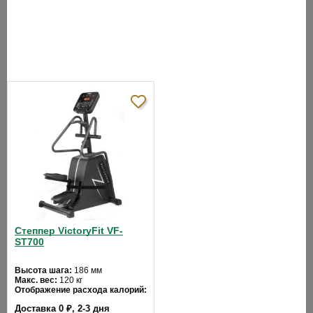
- профиль динамический/статический;
- скорость;
- время;
- шаги в мин.,
- калории;
- пульс;
- пройдене этажи,
- урони;
- метаболические ед-цы;
Степпер VictoryFit VF-
- Ватты.
ST700
Спецификации программ:
Высота шага:
186 мм
Макс. вес:
120 кг
- ручной режим;
Отображение расхода калорий:
да
Доставка 0 ₽, 2-3 дня
Ход педалей:
взаимозависимый
- интервалы;