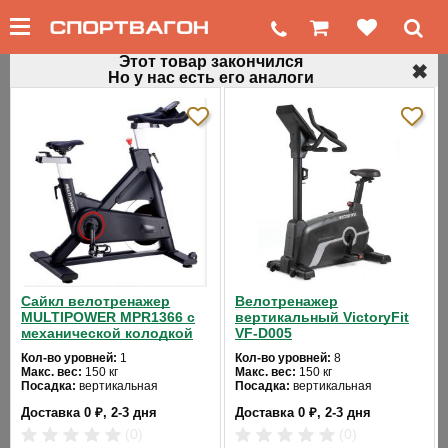
Этот товар закончился
✖
Но у нас есть его аналоги
←
Профессиональные велотренажеры
Профессиональный велотренажер
MATRIX U7XE 2013
Код товара: 240
Хит продаж
Сайкл велотренажер
Велотренажер
MULTIPOWER MPR1366 с
вертикальный VictoryFit
механической колодкой
VF-D005
Кол-во уровней:
1
Кол-во уровней:
8
Макс. вес:
150 кг
Макс. вес:
150 кг
Посадка:
вертикальная
Посадка:
вертикальная
Цвет:
черный
Цвет:
черный
❮
❯
Доставка 0 ₽, 2-3 дня
Доставка 0 ₽, 2-3 дня
Система нагружения:
Система нагружения:
магнитная
электромагнитная
(0)
(0)