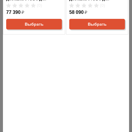
(0)
(0)
Измерение пульса:
77 390
₽
58 090
₽
- сенсорные датчики;
Выбрать
Выбрать
- Polar приемник.
Показания консоли:
- профиль динамический;
- время;
- дистанция;
- скорость;
- обороты в мин.;
- урони;
- калории;
- пульс;