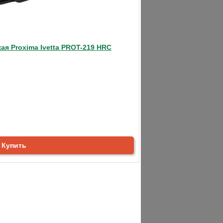
красно переносит все возможные нагрузки.
спечивает прекрасную работу.
ия дорожки, она позволяет
ая Proxima Ivetta PROT-219 HRC
редоставляется 5 программ, среди них и
ическая
,
электрические
,
складные
,
бесшумные
Купить