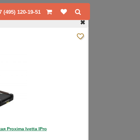
7 (495) 120-19-51
✖
(4)
❯
я Proxima Ivetta IPro