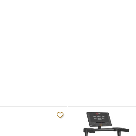
4.25 л.с.
2.2 мм, двухслойное
145 см х 51 см
электрическая
0 - 15%
25.4 мм Silicon Wax™
Ultra Zone™ с использованием разноплотных эластомеров
сенсорные датчики, Polar приемник
ControlledDrop
102 см х 110 см х 183 см