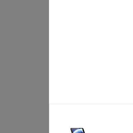
Пиковая мощность двигателя:
Беговое полотно:
Размер бегового полотна:
Регулировка угла наклона:
Наклон бегового полотна:
Дека:
Система амортизации:
Измерение пульса:
Складывание:
Размер в сложенном виде (ДхШхВ):