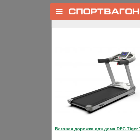
←
Домашние беговые дорожки
Складная беговая дорожка V
Код товара: 70
❮
Беговая дорожка для дома DFC Tiger 