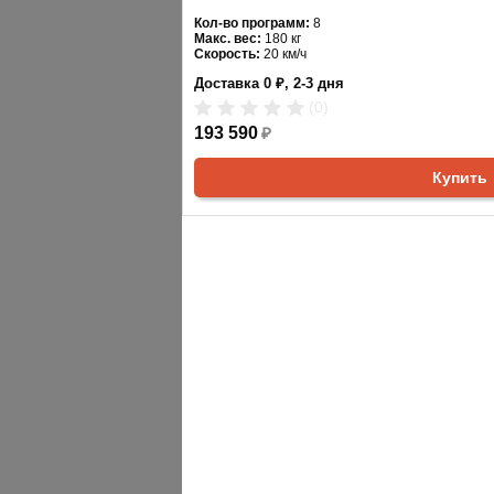
Кол-во программ:
8
Макс. вес:
180 кг
Скорость:
20 км/ч
Мощность двигателя:
5 л.с.
Доставка 0 ₽, 2-3 дня
Регулировка угла наклона:
автоматическая
Длина бегового полотна:
161 см
(0)
Ширина бегового полотна:
60 см
Цвет:
193 590
черный
₽
Купить
АНАЛОГИ
ХИТЫ ПРОДАЖ