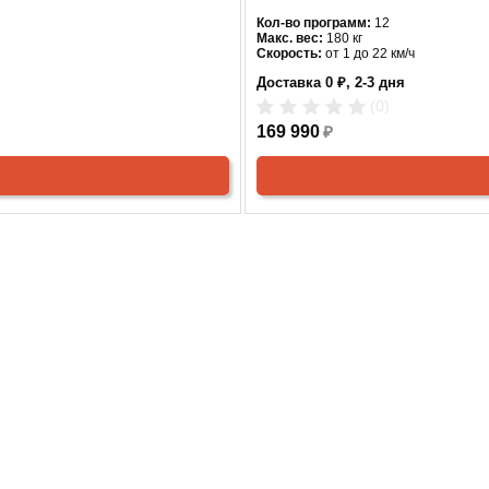
Кол-во программ:
12
Макс. вес:
180 кг
Скорость:
от 1 до 22 км/ч
Мощность двигателя:
4 л.с.
Доставка 0 ₽, 2-3 дня
Регулировка угла наклона:
автомат
Длина бегового полотна:
145 см
(0)
Ширина бегового полотна:
58 см
Цвет:
169 990
черный
₽
СНЯТО С ПРОИЗВОДСТВА