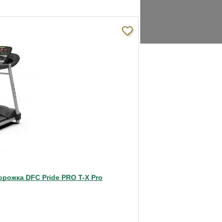
а не идет ни в какое сравнение с
пользуемого пластика и прочих
нереально тихо, в нем множество
ет место в комнате, красивый дизайн,
лучшего варианта не найти.
а не идет ни в какое сравнение с
пользуемого пластика и прочих
нереально тихо, в нем множество
ет место в комнате, красивый дизайн,
лучшего варианта не найти.
рожка DFC Pride PRO T-X Pro
ю. Настоящий премиум класс,
 Очень рекомендую тем, кто не просто
ровья на долгие годы. Практичные и