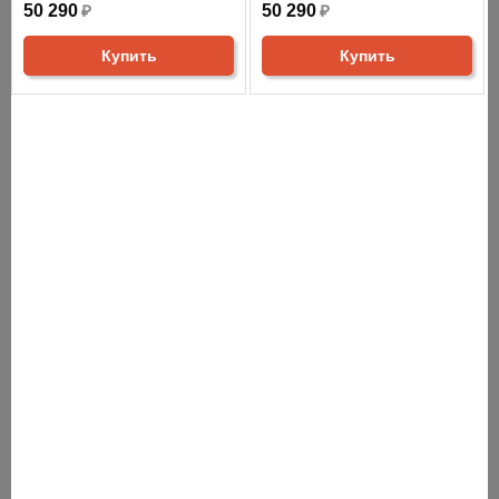
50 290
₽
50 290
₽
Купить
Купить
СНЯТО С ПРОИЗВОДСТВА
АНАЛОГИ
ХИТЫ ПРОДАЖ
Хит продаж