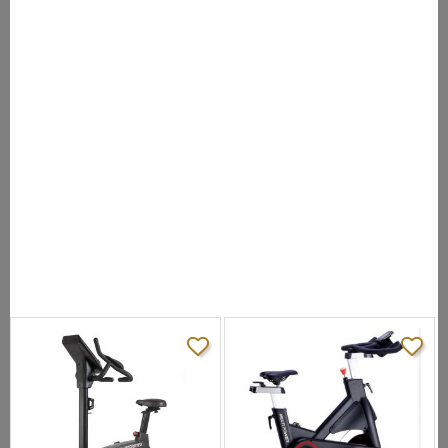
Сиденье:
износостойкого материала на основе
кожи
2 способа передачи движения (по
Система передачи:
часовой и против часовой) с
помощью ремня
Колодочная, двойная система для
Система
придания отягощения при занятии и
отягощения:
экстренного торможения
Амортизационная
тяжелые ударные пружины с
система:
емкостью в 850 Футов
22, фиксированное колесо с сильной
Маховик, кг:
осью махового колеса и закрытые
роликовые подшипники
Элементы
С высоким содержанием углерода
педальной
термической обработки и изготовлены
системы:
из кованой стали