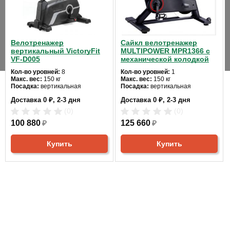
Прочный сплав и имеют специальные
Педали:
фиксаторы для ног
Велотренажер
Сайкл велотренажер
вертикальный VictoryFit
MULTIPOWER MPR1366 с
Максимальный вес
VF-D005
механической колодкой
180
пользователя, кг:
Кол-во уровней:
8
Кол-во уровней:
1
Макс. вес:
150 кг
Макс. вес:
150 кг
Посадка:
вертикальная
Посадка:
вертикальная
Размер в рабочем
117,7х64,1х116,6
Цвет:
черный
Цвет:
черный
состоянии, см:
Доставка 0 ₽, 2-3 дня
Доставка 0 ₽, 2-3 дня
Система нагружения:
Система нагружения:
электромагнитная
магнитная
(0)
(0)
Вес тренажера, кг:
59
100 880
₽
125 660
₽
Профессиональное
Купить
Купить
Да
использование:
Гарантия:
5 лет
Производитель:
Германия