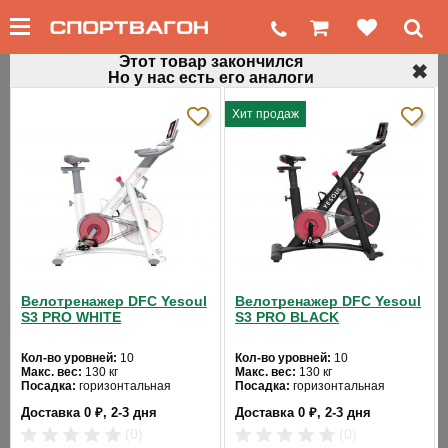
Этот товар закончился
✖
Но у нас есть его аналоги
←
Профессиональные велотренажеры
Хит продаж
Профессиональный велотренажер X-
Trend LS-B3W
Код товара: 292
Хит продаж
Велотренажер DFC Yesoul
Велотренажер DFC Yesoul
S3 PRO WHITE
S3 PRO BLACK
Кол-во уровней:
10
Кол-во уровней:
10
Макс. вес:
130 кг
Макс. вес:
130 кг
Посадка:
горизонтальная
Посадка:
горизонтальная
Цвет:
белый
Цвет:
черный
❮
❯
Доставка 0 ₽, 2-3 дня
Доставка 0 ₽, 2-3 дня
Система нагружения:
Система нагружения:
магнитная
магнитная
(0)
(0)