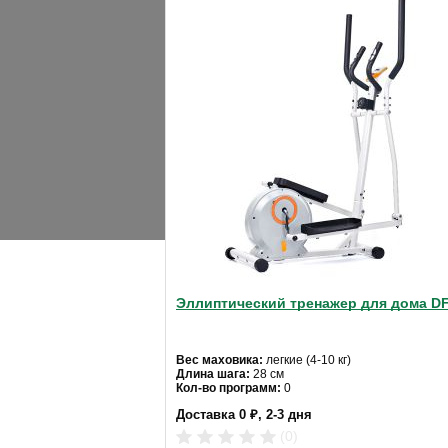
Домашний эллиптический тренажер CARE Fi
благодаря очень высокой скорости вращен
тренажера предлагает на выбор 12 встрое
кардиодатчика.
ХАРАКТЕРИСТИКИ
Максимальный вес пользователя, кг:
Система нагружения:
Регулировка нагрузки:
Эллиптический тренажер для дома 
Количество уровней нагрузки:
Масса маховика, кг:
Вес маховика:
легкие (4-10 кг)
Длина шага:
28 см
Кол-во программ:
0
Регулировка педалей:
Кол-во уровней:
8
Доставка 0 ₽, 2-3 дня
Макс. вес:
110 кг
Привод:
задний
(0)
Длина шага, см:
Длина:
96