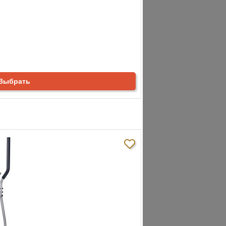
Выбрать
аж