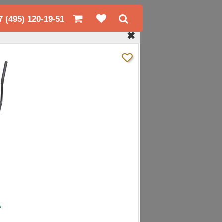
7 (495) 120-19-51
✖
A