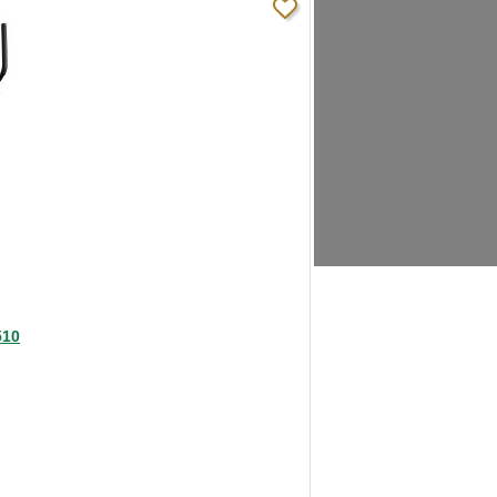
нагружения, обладает большой инерцией,
ть плавно, без рывков. Консоль
зможность подключени нагрудного
510