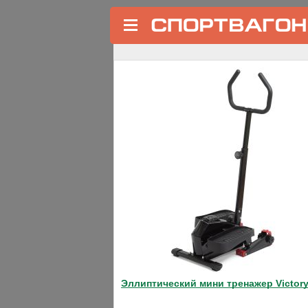
←
Домашние эллиптические тренажеры
Орбитрек для дома CARE Fit
Код товара: 190
Хит продаж
Эллиптический мини тренажер Victory