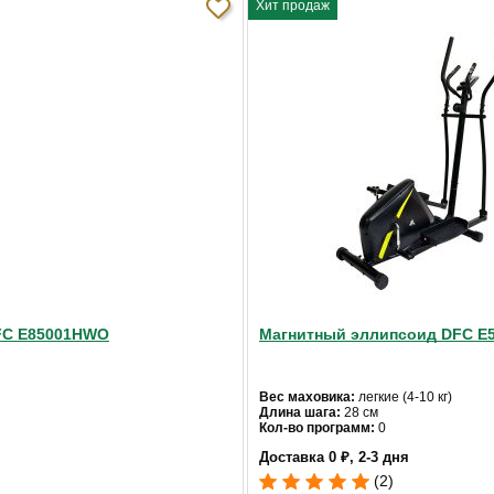
Хит продаж
tness ELIOS Activa (50611) с электронной регулировкой системы 
ия маховика. Широкий ремень и натяжные ролики позволяют работа
нных программ, 2 пользовательские и 4 пульсозависимые. Есть во
110
магнитная
электронная
DFC E85001HWO
Магнитный эллипсоид DFC E
8
17
Вес маховика:
легкие (4-10 кг)
Длина шага:
28 см
Кол-во программ:
0
+
Кол-во уровней:
8
Доставка 0 ₽, 2-3 дня
Макс. вес:
100 кг
Привод:
задний
(2)
32
Длина:
110