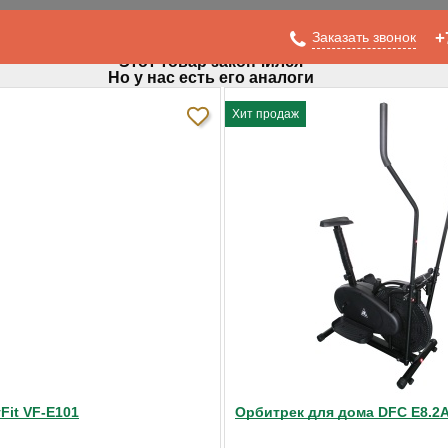
Заказать звонок
+
Этот товар закончился
Но у нас есть его аналоги
Хит продаж
ness Activa
Fit VF-E101
Орбитрек для дома DFC E8.2