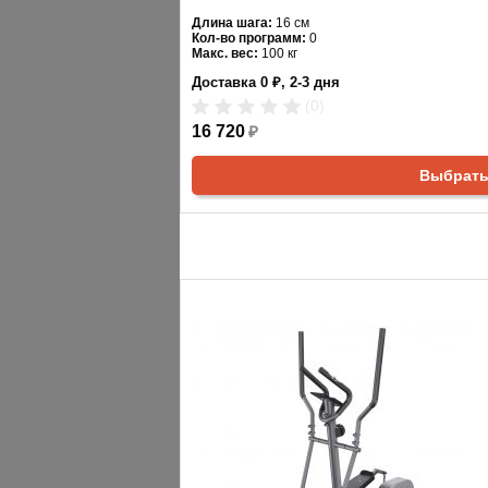
Длина шага:
16 см
Кол-во программ:
0
Макс. вес:
100 кг
Привод:
задний
Доставка 0 ₽, 2-3 дня
Длина:
65
Ширина:
43
(0)
Цвет:
черный
16 720
₽
Выбрат
АНАЛОГИ
ХИТЫ ПРОДАЖ