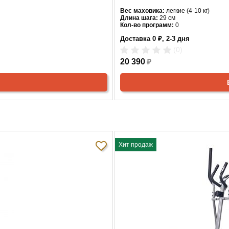
Вес маховика:
легкие (4-10 кг)
Длина шага:
29 см
Кол-во программ:
0
Кол-во уровней:
1
Доставка 0 ₽, 2-3 дня
Макс. вес:
100 кг
Привод:
задний
(0)
Длина:
93
Ширина:
20 390
67
₽
Цвет:
черный
ь
СНЯТО С ПРОИЗВОДСТВА
Хит прод
Хит продаж