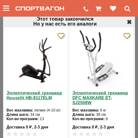
Этот товар закончился
✖
Но у нас есть его аналоги
←
Домашние эллиптические тренажеры
Орбитрек для дома NordicTrack E7 SV
Код товара: 218
Эллиптический тренажер
Эллиптический тренажер
Housefit HB-8117ELM
DFC MAXKARE ET-
SJ2508W
Вес маховика:
легкие (4-10 кг)
Вес маховика:
6 кг
Длина шага:
34 см
Длина шага:
38 см
Кол-во программ:
13
Кол-во программ:
8
Кол-во уровней:
32
Кол-во уровней:
8
Доставка 0 ₽, 2-3 дня
Доставка 0 ₽, 2-3 дня
Макс. вес:
125 кг
Макс. вес:
130 кг
Привод:
задний
Привод:
задний
(0)
(0)
Длина:
130
Длина:
117 см