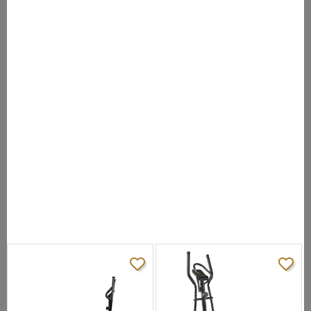
углом наклона. Лучший выбор в данном ценовом дианазоне по
соотношению цена/качество/функционал. Планый бесшумный
ход педалей. 16 предустановленных программ и возможность
подключения нагрудного кардиопос Polar делают тренировку
еще более комфортной.
ХАРАКТЕРИСТИКИ
Масса
9 кг
маховика:
Длина шага:
450 мм
Количество
уровней
15
сопротивления:
Максимальный
вес
125 кг
пользователя: