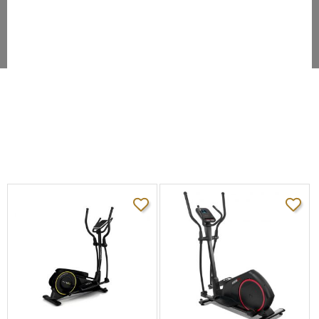
динамика
Измерение
Кардио датчик на рукоятках, встроенный
пульса:
приемник для кардиодатчика Polar
Интерактивная
Совместим с картой iFIT SD card
тренировка iFIT:
Габариты:
В рабочем
70x180x165 см
состоянии:
В упаковке:
85x60x130 см
Вес:
90 кг
0.0
5
0%
4
0%