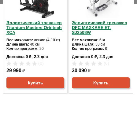
пользователя,
136
кг:
Эллиптический тренажер
Эллиптический тренажер
Питание, В:
220
Titanium Masters Orbitech
DFC MAXKARE ET-
XCA
SJ2508W
Гарантия:
2 года
Вес маховика:
легкие (4-10 кг)
Вес маховика:
6 кг
Длина шага:
40 см
Длина шага:
38 см
Кол-во программ:
20
Кол-во программ:
8
Производитель:
Neotren GmbH, Германия
Кол-во уровней:
24
Кол-во уровней:
8
Доставка 0 ₽, 2-3 дня
Доставка 0 ₽, 2-3 дня
Макс. вес:
130 кг
Макс. вес:
130 кг
Привод:
задний
Привод:
задний
(0)
(0)
Страна
Длина:
143
Длина:
117 см
КНР
Ширина:
29 990
60
₽
Ширина:
30 090
68,5 см
₽
изготовления:
Цвет:
черный
Цвет:
серый
Расстояние между педалями,
Расстояние между педалями,
Купить
Купить
см:
17
см:
20 см
0.0
5
0%
4
0%
3
0%
Отзывов пока
2
0%
нет
1
0%