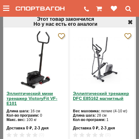
Этот товар закончился
✖
Но у нас есть его аналоги
←
Домашние эллиптические тренажеры
Орбитрек для дома Oxygen Adelaide silver
Код товара: 140
Эллиптический мини
Эллиптический тренажер
тренажер VictoryFit VF-
DFC E85162 магнитный
E101
Длина шага:
16 см
Вес маховика:
легкие (4-10 кг)
Кол-во программ:
0
Длина шага:
28 см
❮
❯
Макс. вес:
100 кг
Кол-во программ:
1
Привод:
задний
Кол-во уровней:
8
Доставка 0 ₽, 2-3 дня
Доставка 0 ₽, 2-3 дня
Длина:
65
Макс. вес:
110 кг
Ширина:
43
Привод:
задний
(0)
(0)
Цвет:
черный
Длина:
99