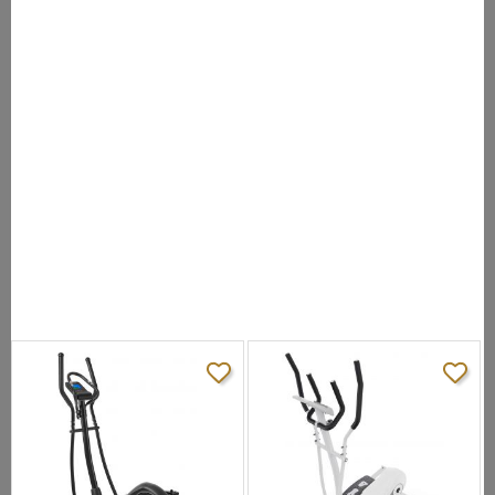
Наклон:
нет
Измерение
сенсорные датчики
пульса:
цветной многофункциональный LCD
Консоль:
дисплей
Кол-во
19 (в т.ч. пульсозависимая)
программ:
Складывание:
нет
Размер в
рабочем
111х67х163
состоянии
(ДхШхВ), см:
Вес нетто, кг:
49
Макс. вес