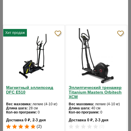
- дистанция;
- скорость;
- калории;
Хит продаж
- обороты в мин.;
- пульс;
- Ватты;
- фитнес-тест (Recovery);
- жироанализатор (Body Fat).
Магнитный эллипсоид
Эллиптический тренажер
Спецификации программ:
DFC E510
Titanium Masters Orbitech
XCM
- 12 тренировочных профилей;
Вес маховика:
легкие (4-10 кг)
Вес маховика:
легкие (4-10 кг)
Длина шага:
28 см
Длина шага:
40 см
Кол-во программ:
0
Кол-во программ:
0
- ручной режим,;
Кол-во уровней:
8
Кол-во уровней:
8
Доставка 0 ₽, 2-3 дня
Доставка 0 ₽, 2-3 дня
Макс. вес:
100 кг
Макс. вес:
130 кг
- 1 пользовательская;
Привод:
задний
Привод:
задний
(2)
(0)
Длина:
110
Длина:
143